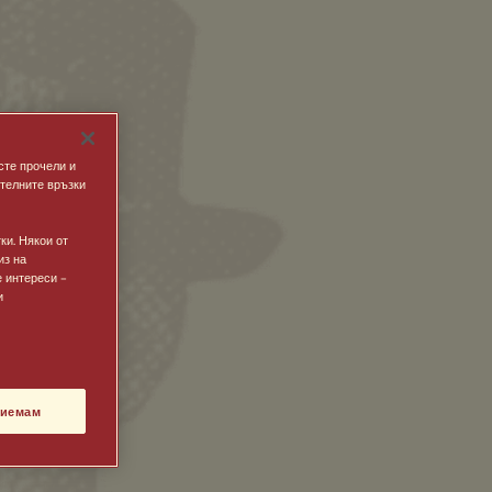
сте прочели и
ителните връзки
ки. Някои от
из на
 интереси –
и
иемам