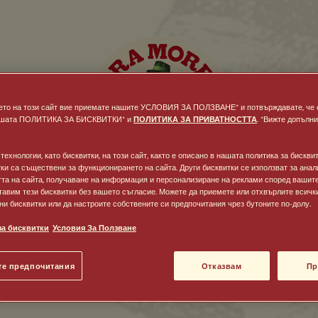
ето на този сайт вие приемате нашите УСЛОВИЯ ЗА ПОЛЗВАНЕ* и потвърждавате, че 
ашата ПОЛИТИКА ЗА БИСКВИТКИ* и
ПОЛИТИКА ЗА ПРИВАТНОСТТА
. *Вижте допълн
ехнологии, като бисквитки, на този сайт, както е описано в нашата политика за бисквит
тки са съществени за функционирането на сайта. Други бисквитки се използват за анал
та на сайта, получаване на информация и персонализиране на реклами според вашите
тавим тези бисквитки без вашето съгласие. Можете да приемете или отхвърлите всичк
и бисквитки или да настроите собствените си предпочитания чрез бутоните по-долу.
за бисквитки
Условия За Ползване
те предпочитания
Отказвам
Пр
РОДЕНИ СМЕ ПРЕЗ 1859 Г. А ВИЕ?