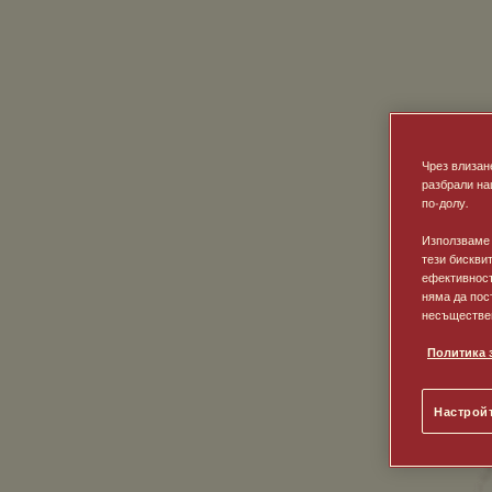
Чрез влизан
разбрали н
по-долу.
Използваме т
тези бискви
ефективност
няма да пос
несъществен
Политика 
Настрой