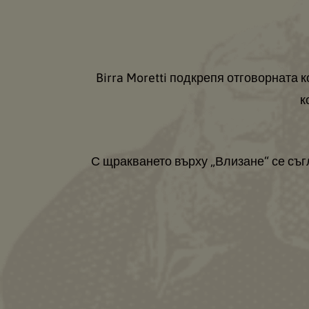
Birra Moretti подкрепя отговорната 
к
С щракването върху „Влизане“ се съг