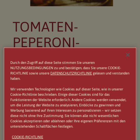
TOMATEN-
PEPERONI-
BRUSCHETTA
Durch den Zugriff auf diese Seite stimmen Sie unseren
NUTZUNGSBEDINGUNGEN zu und bestätigen, dass Sie unsere COOKIE-
RICHTLINIE sowie unsere
DATENSCHUTZRICHTLINIE
gelesen und verstanden
VON NONNA CELIA
haben.
Wir verwenden Technologien wie Cookies auf dieser Seite, wie in unserer
Cookie-Richtlinie beschrieben. Einige dieser Cookies sind für das
Funktionieren der Website erforderlich. Andere Cookies werden verwendet,
ZUTATEN FÜR 4 PERSONEN
um die Leistung der Website zu analysieren, Einblicke zu gewinnen und
Werbung basierend auf Ihren Interessen zu personalisieren – wir setzen
diese nicht ohne Ihre Zustimmung. Sie können alle nicht wesentlichen
Kirschtomaten
Cookies akzeptieren oder ablehnen oder Ihre eigenen Präferenzen mit den
untenstehenden Schaltflächen festlegen.
6 Knoblauchzehen, fein geschnitten
COOKIE-RICHTLINIE