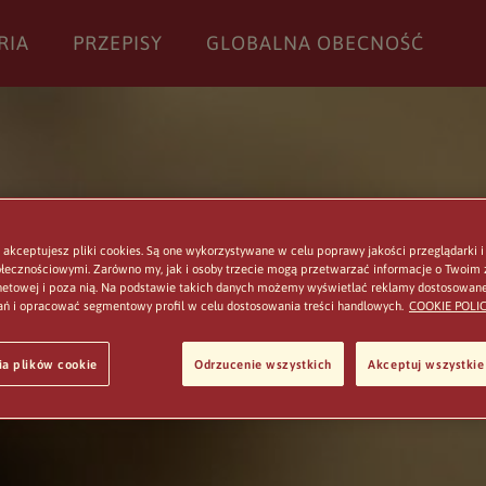
RIA
PRZEPISY
GLOBALNA OBECNOŚĆ
, akceptujesz pliki cookies. Są one wykorzystywane w celu poprawy jakości przeglądarki i 
łecznościowymi. Zarówno my, jak i osoby trzecie mogą przetwarzać informacje o Twoim
rnetowej i poza nią. Na podstawie takich danych możemy wyświetlać reklamy dostosowan
ń i opracować segmentowy profil w celu dostosowania treści handlowych.
COOKIE POLI
ia plików cookie
Odrzucenie wszystkich
Akceptuj wszystkie 