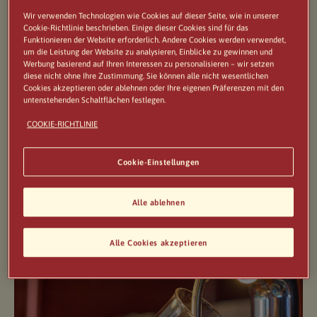
Wir verwenden Technologien wie Cookies auf dieser Seite, wie in unserer
Ergebnis eines Produktionsprozesses, der seit 1859
Cookie-Richtlinie beschrieben. Einige dieser Cookies sind für das
Funktionieren der Website erforderlich. Andere Cookies werden verwendet,
so gut wie gleich geblieben ist.
um die Leistung der Website zu analysieren, Einblicke zu gewinnen und
Werbung basierend auf Ihren Interessen zu personalisieren – wir setzen
Für die Herstellung von Birra Moretti werden die
diese nicht ohne Ihre Zustimmung. Sie können alle nicht wesentlichen
Cookies akzeptieren oder ablehnen oder Ihre eigenen Präferenzen mit den
besten Rohstoffe verwendet, sowie eine spezielle
untenstehenden Schaltflächen festlegen.
Mischung aus hochwertigem Hopfen, die ihm einen
COOKIE-RICHTLINIE
einzigartigen Geschmack und ein ganz spezielles
Cookie-Einstellungen
Aroma verleiht und seinen perfekt ausgewogenen
bitteren Geschmack verstärkt.
Alle ablehnen
DAS BIER ENTDECKEN >
Alle Cookies akzeptieren