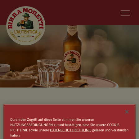
L’AUTENTICA
Durch den Zugriff auf diese Seite stimmen Sie unseren
NUTZUNGSBEDINGUNGEN zu und bestätigen, dass Sie unsere COOKIE-
Birra Moretti ist ein hochwertiges Bier, das auf
RICHTLINIE sowie unsere
DATENSCHUTZRICHTLINIE
gelesen und verstanden
haben.
traditionelle Weise hergestellt wird. Es ist das