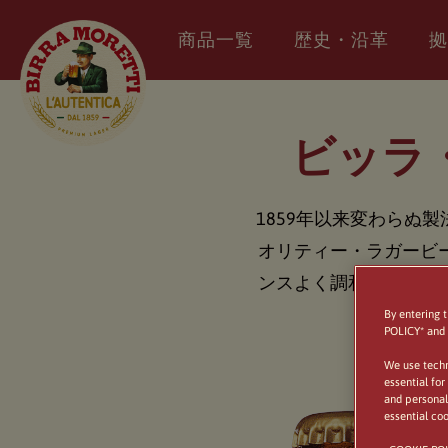
商品一覧
歴史・沿革
拠
ビッラ
1859年以来変わらぬ
オリティー・ラガービ
ンスよく調和したラガ
By entering 
POLICY* and 
We use techno
essential for
and personali
essential coo