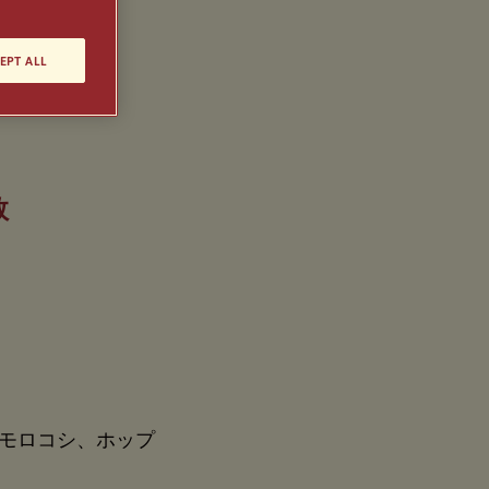
EPT ALL
数
モロコシ、ホップ