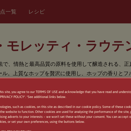
点一覧
レシピ
・モレッティ・ラウテ
製法で、情熱と最高品質の原料を使用して醸造される、
ール。上質なホップを贅沢に使用し、ホップの香りとフ
ービールで、適度な苦味とすっきりとした後味が特徴で
はパスタなどの料理との相性も抜群です。乾杯！
this site, you agree to our TERMS OF USE and acknowledge that you have read and unders
PRIVACY POLICY*. *See additional links below.
logies, such as cookies, on this site as described in our cookie policy. Some of these cook
 the website to function. Other cookies are used for analysing the performance of the site, 
sing adverts to your interests – we won’t set these without your consent. You can accept or
kies, or set your own preferences, using the buttons below.