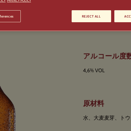
LICY
PRIVACY POLICY
eferences
REJECT ALL
ACC
アルコール度
4,6% VOL
原材料
水、大麦麦芽、トウ