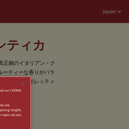
Japan
ンティカ
正真正銘のイタリアン・ク
ルーティーな香りがバラ
す。ビッラ・モレッティ
tood our COOKIE
ies are
gaining insights
 reject all non-