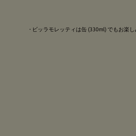
• ビッラモレッティは缶 (330ml) でもお