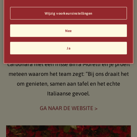
Wijzig voorkeursinstellingen
Het kleurrijke interieur met bloemen, planten en
Nee
knusse hoekjes maakt het compleet: hier neem je
de tijd, of je nu met z’n tweeën bent of een tafel vol
Ja
vrienden hebt. Combineer een romige spaghetti
carbonara met een frisse Birra Moretti en je proeft
meteen waarom het team zegt: “Bij ons draait het
om genieten, samen aan tafel en het echte
Italiaanse gevoel.
GA NAAR DE WEBSITE >