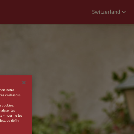
Switzerland
pris notre
es ci-dessous.
e cookies.
nalyser les
ts – nous ne les
ls, ou définir