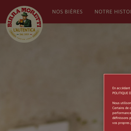
NOS BIÈRES
NOTRE HISTO
En accédant 
POLITIQUE DE
Nous utilison
Certains de c
performances 
définissons 
vos propres 