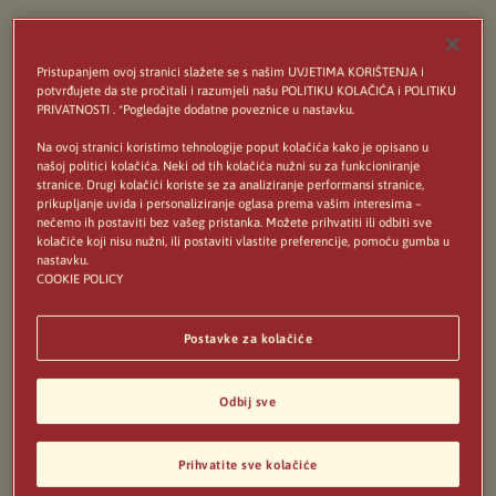
Primjenjivost
Pristupanjem ovoj stranici slažete se s našim UVJETIMA KORIŠTENJA i
Ovi se Uvjeti primjenjuju na svaki posjet i svaku
potvrđujete da ste pročitali i razumjeli našu POLITIKU KOLAČIĆA i POLITIKU
PRIVATNOSTI . *Pogledajte dodatne poveznice u nastavku.
upotrebu ove Internetske stranice društva
Na ovoj stranici koristimo tehnologije poput kolačića kako je opisano u
Heineken Brouwerijen B.V., smještenog na adresi
našoj politici kolačića. Neki od tih kolačića nužni su za funkcioniranje
stranice. Drugi kolačići koriste se za analiziranje performansi stranice,
Tweede Weteringplantsoen 21, 1017 ZD
prikupljanje uvida i personaliziranje oglasa prema vašim interesima –
nećemo ih postaviti bez vašeg pristanka. Možete prihvatiti ili odbiti sve
Amsterdam, Nizozemska ("HEINEKEN") te na sve
kolačiće koji nisu nužni, ili postaviti vlastite preferencije, pomoću gumba u
informacije, preporuke i/ili usluge koje dobivate na
nastavku.
COOKIE POLICY
ovoj Internetskoj stranici ili putem nje (the
"Informacije").
Postavke za kolačiće
Upotrebom ove Internetske stranice pristajete na
Odbij sve
primjenjivost ovih Uvjeta. Napominjemo da se ovi
Uvjeti s vremenom mogu mijenjati. Te će izmjene
Prihvatite sve kolačiće
stupiti na snagu odmah nakon objave izmijenjenih