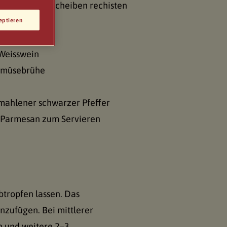
pignons, in Scheiben rechisten
uffel
eptieren
s
 Weisswein
Gemüsebrühe
emahlener schwarzer Pfeffer
r Parmesan zum Servieren
tropfen lassen. Das
nzufügen. Bei mittlerer
n und weitere 2–3