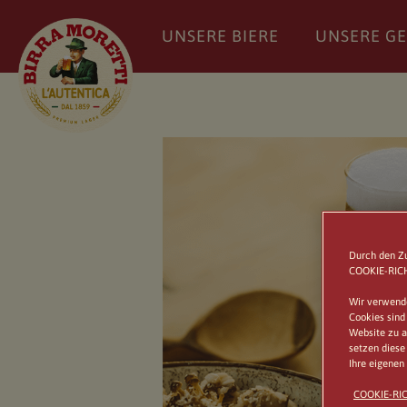
UNSERE BIERE
UNSERE G
Durch den Z
COOKIE-RICH
Wir verwende
Cookies sind
Website zu a
setzen diese
Ihre eigenen
COOKIE-RIC