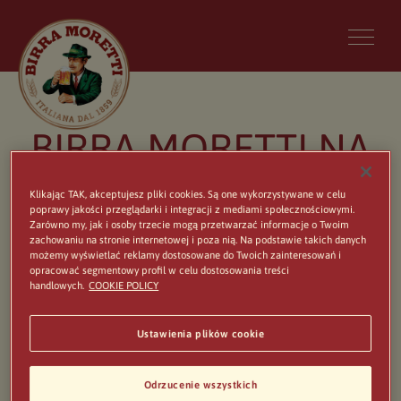
BIRRA MORETTI NA
ŚWIECIE
Klikając TAK, akceptujesz pliki cookies. Są one wykorzystywane w celu
poprawy jakości przeglądarki i integracji z mediami społecznościowymi.
Zarówno my, jak i osoby trzecie mogą przetwarzać informacje o Twoim
Pierwsza butelka piwa Birra Moretti została
zachowaniu na stronie internetowej i poza nią. Na podstawie takich danych
możemy wyświetlać reklamy dostosowane do Twoich zainteresowań i
sprzedana ponad 150 lat temu w Udine, na dalekim
opracować segmentowy profil w celu dostosowania treści
handlowych.
COOKIE POLICY
północnym wschodzie Włoch. Dziś Birra Moretti
jest wiodącą marką piwa we Włoszech, które jest
Ustawienia plików cookie
eksportowane do ponad 40 krajów na całym
świecie.
Odrzucenie wszystkich