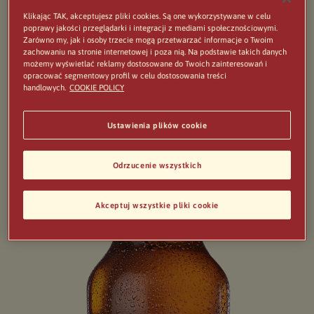
Moretti doskonale komponuje się z jedzeniem, na
Klikając TAK, akceptujesz pliki cookies. Są one wykorzystywane w celu
przykład z pysznymi daniami z makaronu. Salute!
poprawy jakości przeglądarki i integracji z mediami społecznościowymi.
Zarówno my, jak i osoby trzecie mogą przetwarzać informacje o Twoim
zachowaniu na stronie internetowej i poza nią. Na podstawie takich danych
możemy wyświetlać reklamy dostosowane do Twoich zainteresowań i
opracować segmentowy profil w celu dostosowania treści
handlowych.
COOKIE POLICY
Ustawienia plików cookie
Odrzucenie wszystkich
Akceptuj wszystkie pliki cookie