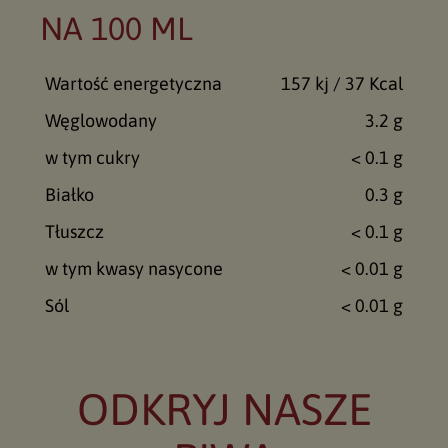
NA 100 ML
Wartość energetyczna
157 kj / 37 Kcal
Węglowodany
3.2 g
w tym cukry
< 0.1 g
Białko
0.3 g
Tłuszcz
< 0.1 g
w tym kwasy nasycone
< 0.01 g
Sól
< 0.01 g
ODKRYJ NASZE